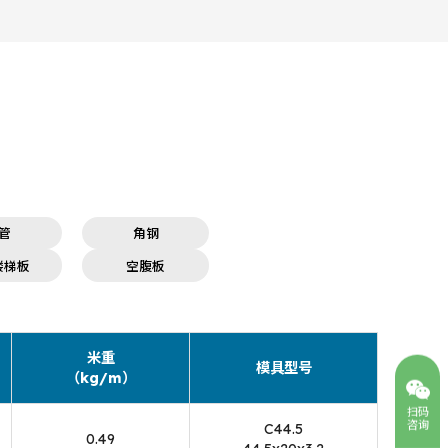
管
角钢
楼梯板
空腹板
米重
模具型号
（kg/m）
扫码
咨询
C44.5
0.49