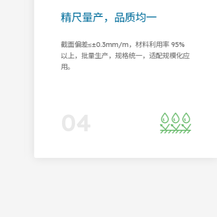
老化，全候适配
绝缘阻燃，
，抗紫外高低温，-40℃至
体积电阻率≥10¹
定，户外服役超 20 年免维护。
≥15kV/mm，可定
电力场景无忧用