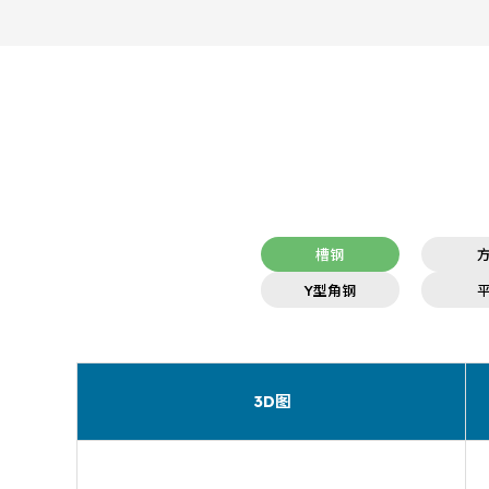
槽钢
Y型角钢
3D图