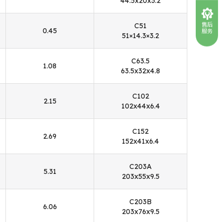
44.5x20x3.2
售后
C51
0.45
服务
51×14.3×3.2
C63.5
1.08
63.5x32x4.8
C102
2.15
102x44x6.4
C152
2.69
152x41x6.4
C203A
5.31
203x55x9.5
C203B
6.06
203x76x9.5