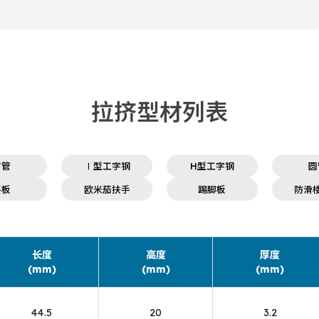
拉挤型材列表
方管
Ⅰ型工字钢
H型工字钢
圆
平板
欧米茄扶手
踢脚板
防滑
长度
高度
厚度
(mm)
(mm)
(mm)
44.5
20
3.2