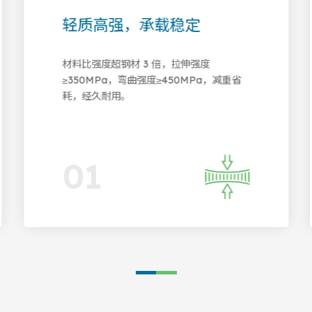
安全可靠
精尺量产，品
²Ω・cm，介电强度
截面偏差≤±0.3mm/m
制 UL94 V-0 级阻燃，
以上，批量生产，规格
。
用。