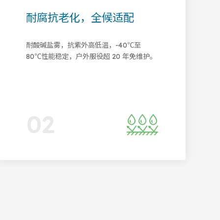
质均一
轻质高强，承载稳
，材料利用率 95%
材料比强度超钢材 3 倍，拉
统一，适配规模化应
≥350MPa，弯曲强度≥450
耗，经久耐用。